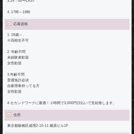
3.24：00〜LAST
4. 17時～19時
応募資格
1. 18歳～
※高校生不可
2. 年齢不問
未経験者歓迎
女性歓迎
3.年齢不問
普通免許必須
自家用車持ってる方
女性歓迎
4.セカンドワークに最適！２時間で3,000円日払いで支給致します。
住所
東京都板橋区成増2-15-11 篠原ビル1F