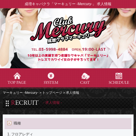
成増キャバクラ「マーキュリー -Mercury-」 求人情報
TOP PAGE
SYSTEM
CAST
SCHEDULE
マーキュリー -Mercury-
トップページ
求人情報
RECRUIT
- 求人情報 -
職種
1. フロアレディ