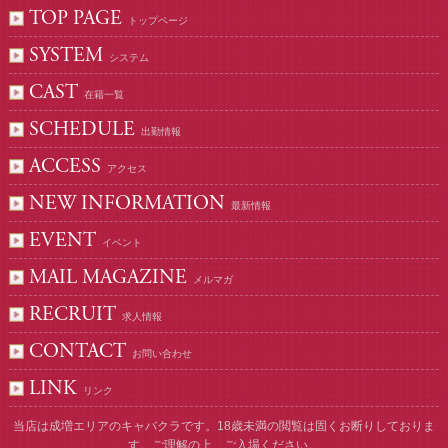
TOP PAGE
トップページ
SYSTEM
システム
CAST
在籍一覧
SCHEDULE
出勤情報
ACCESS
アクセス
NEW INFORMATION
最新情報
EVENT
イベント
MAIL MAGAZINE
メルマガ
RECRUIT
求人情報
CONTACT
お問い合わせ
LINK
リンク
当店は成増エリアのキャバクラです。18歳未満の閲覧は固くお断りしておりま
す。ご理解の上、ご入場ください。